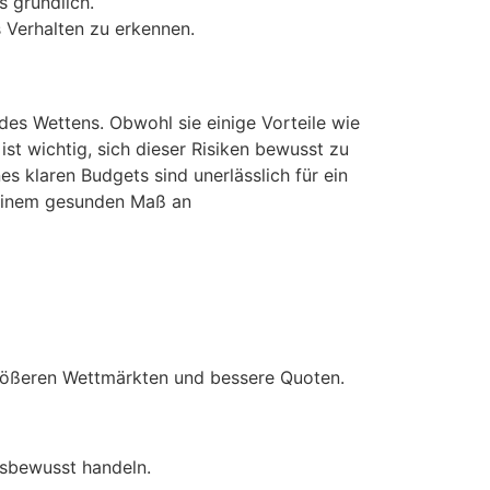
 gründlich.
 Verhalten zu erkennen.
es Wettens. Obwohl sie einige Vorteile wie
ist wichtig, sich dieser Risiken bewusst zu
s klaren Budgets sind unerlässlich für ein
 einem gesunden Maß an
 größeren Wettmärkten und bessere Quoten.
gsbewusst handeln.