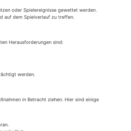
zen oder Spielereignisse gewettet werden.
 auf dem Spielverlauf zu treffen.
gsten Herausforderungen sind:
rächtigt werden.
ßnahmen in Betracht ziehen. Hier sind einige
aran.