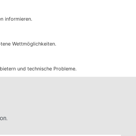
n informieren.
otene Wettmöglichkeiten.
nbietern und technische Probleme.
on.