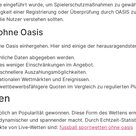
nde eingeführt wurde, um Spielerschutzmaßnahmen zu gewähr
gkeit einer Registrierung oder Überprüfung durch OASIS zu
 die Nutzer verstehen sollten.
 ohne Oasis
hne Oasis einhergehen. Hier sind einige der herausragendste
nliche Daten abgegeben werden.
 es weniger Einschränkungen im Angebot.
 schnellere Auszahlungsmöglichkeiten.
tionalen Wettmärkten und Ereignissen.
wettbewerbsfähigere Quoten im Vergleich zu regulierten Pl
ten
eblich an Popularität gewonnen. Diese Form des Wettens er
s dynamischer und spannender macht. Durch Echtzeit-Statis
kte von Live-Wetten sind:
fussball sportwetten ohne oasis