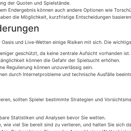
ung der Quoten und Spielstände.
m Endergebnis können auch andere Optionen wie Torschüt
aben die Möglichkeit, kurzfristige Entscheidungen basierend
rderungen
 Oasis und Live-Wetten einige Risiken mit sich. Die wichti
niger geschützt, da keine zentrale Aufsicht vorhanden ist.
nglichkeit können die Gefahr der Spielsucht erhöhen.
ne Regulierung können unzuverlässig sein.
en durch Internetprobleme und technische Ausfälle beeint
eren, sollten Spieler bestimmte Strategien und Vorsichtsma
are Statistiken und Analysen bevor Sie wetten.
, wie viel Sie bereit sind zu verlieren, und halten Sie sich d