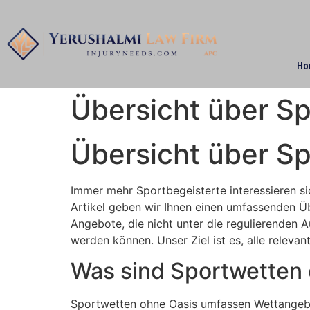
Ho
Übersicht über S
Übersicht über S
Immer mehr Sportbegeisterte interessieren si
Artikel geben wir Ihnen einen umfassenden Üb
Angebote, die nicht unter die regulierenden A
werden können. Unser Ziel ist es, alle relevan
Was sind Sportwetten
Sportwetten ohne Oasis umfassen Wettangebot