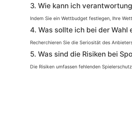
3. Wie kann ich verantwortu
Indem Sie ein Wettbudget festlegen, Ihre Wet
4. Was sollte ich bei der Wah
Recherchieren Sie die Seriosität des Anbiet
5. Was sind die Risiken bei S
Die Risiken umfassen fehlenden Spielerschutz