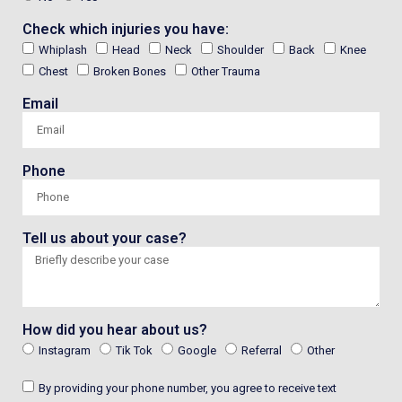
Check which injuries you have:
Whiplash
Head
Neck
Shoulder
Back
Knee
Chest
Broken Bones
Other Trauma
Email
Phone
Tell us about your case?
How did you hear about us?
Instagram
Tik Tok
Google
Referral
Other
By providing your phone number, you agree to receive text