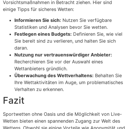
Vorsichtsmaßnahmen in Betracht ziehen. Hier sind
einige Tipps für sicheres Wetten:
Informieren Sie sich:
Nutzen Sie verfügbare
Statistiken und Analysen bevor Sie wetten.
Festlegen eines Budgets:
Definieren Sie, wie viel
Sie bereit sind zu verlieren, und halten Sie sich
daran.
Nutzung nur vertrauenswürdiger Anbieter:
Recherchieren Sie vor der Auswahl eines
Wettanbieters gründlich.
Überwachung des Wettverhaltens:
Behalten Sie
Ihre Wettaktivitäten im Auge, um problematisches
Verhalten zu erkennen.
Fazit
Sportwetten ohne Oasis und die Möglichkeit von Live-
Wetten bieten einen spannenden Zugang zur Welt des
Wettens. Obwohl sie einige Vorteile wie Anonymität und