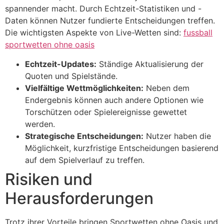
spannender macht. Durch Echtzeit-Statistiken und -
Daten können Nutzer fundierte Entscheidungen treffen.
Die wichtigsten Aspekte von Live-Wetten sind:
fussball
sportwetten ohne oasis
Echtzeit-Updates:
Ständige Aktualisierung der
Quoten und Spielstände.
Vielfältige Wettmöglichkeiten:
Neben dem
Endergebnis können auch andere Optionen wie
Torschützen oder Spielereignisse gewettet
werden.
Strategische Entscheidungen:
Nutzer haben die
Möglichkeit, kurzfristige Entscheidungen basierend
auf dem Spielverlauf zu treffen.
Risiken und
Herausforderungen
Trotz ihrer Vorteile bringen Sportwetten ohne Oasis und