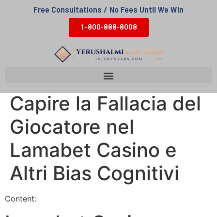
Free Consultations / No Fees Until We Win
1-800-888-8008
Capire la Fallacia del
Giocatore nel
Lamabet Casino e
Altri Bias Cognitivi
Content: