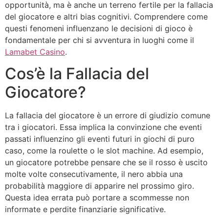
opportunità, ma è anche un terreno fertile per la fallacia
del giocatore e altri bias cognitivi. Comprendere come
questi fenomeni influenzano le decisioni di gioco è
fondamentale per chi si avventura in luoghi come il
Lamabet Casino
.
Cos’è la Fallacia del
Giocatore?
La fallacia del giocatore è un errore di giudizio comune
tra i giocatori. Essa implica la convinzione che eventi
passati influenzino gli eventi futuri in giochi di puro
caso, come la roulette o le slot machine. Ad esempio,
un giocatore potrebbe pensare che se il rosso è uscito
molte volte consecutivamente, il nero abbia una
probabilità maggiore di apparire nel prossimo giro.
Questa idea errata può portare a scommesse non
informate e perdite finanziarie significative.