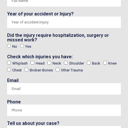
Year of your accident or Injury?
Did the injury require hospitalization, surgery or
missed work?
No
Yes
Check which injuries you have:
Whiplash
Head
Neck
Shoulder
Back
Knee
Chest
Broken Bones
Other Trauma
Email
Phone
Tell us about your case?