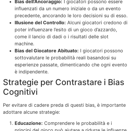
Bias dell’Ancoraggio:
I giocatori possono essere
influenzati da un numero iniziale o da un evento
precedente, ancorando le loro decisioni su di esso.
Illusione del Controllo:
Alcuni giocatori credono di
poter influenzare l’esito di un gioco d’azzardo,
come il lancio di dadi o i risultati delle slot
machine.
Bias del Giocatore Abituato:
I giocatori possono
sottovalutare le probabilità reali basandosi su
esperienze passate, dimenticando che ogni evento
è indipendente.
Strategie per Contrastare i Bias
Cognitivi
Per evitare di cadere preda di questi bias, è importante
adottare alcune strategie:
Educazione:
Comprendere le probabilità e i
principi del gioco può aiutare a ridurre le influenze