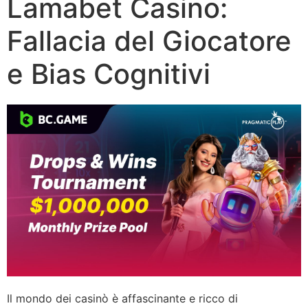
Lamabet Casino:
Fallacia del Giocatore
e Bias Cognitivi
Il mondo dei casinò è affascinante e ricco di