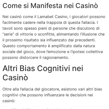
Come si Manifesta nei Casinò
Nei casinò come il Lamabet Casino, i giocatori possono
facilmente cadere nella trappola di questa fallacia. I
tavoli sono spesso pieni di persone che discutono di
“serie” di vittorie o sconfitte, alimentando l’illusione che
il prossimo risultato sia influenzato dai precedenti.
Questo comportamento è amplificato dalla natura
sociale del gioco, dove l’emozione e l’ipotesi collettiva
possono distorcere il ragionamento.
Altri Bias Cognitivi nei
Casinò
Oltre alla fallacia del giocatore, esistono vari altri bias
cognitivi che possono influenzare le decisioni nei
casinò: