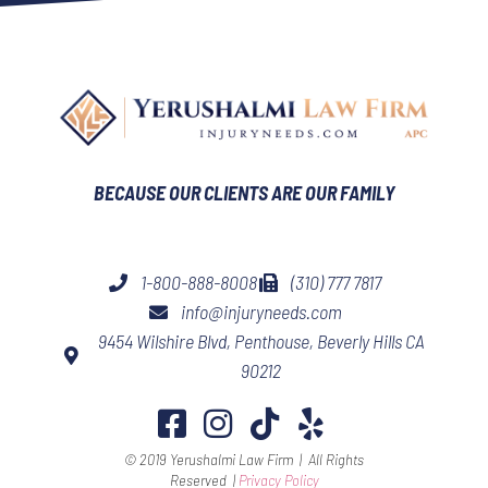
BECAUSE OUR CLIENTS ARE OUR FAMILY​
1-800-888-8008
(310) 777 7817
info@injuryneeds.com
9454 Wilshire Blvd, Penthouse, Beverly Hills CA
90212
© 2019 Yerushalmi Law Firm | All Rights
Reserved |
Privacy Policy