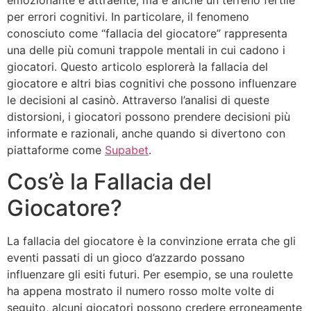
emozionante e attraente, ma è anche un terreno fertile
per errori cognitivi. In particolare, il fenomeno
conosciuto come “fallacia del giocatore” rappresenta
una delle più comuni trappole mentali in cui cadono i
giocatori. Questo articolo esplorerà la fallacia del
giocatore e altri bias cognitivi che possono influenzare
le decisioni al casinò. Attraverso l’analisi di queste
distorsioni, i giocatori possono prendere decisioni più
informate e razionali, anche quando si divertono con
piattaforme come
Supabet
.
Cos’è la Fallacia del
Giocatore?
La fallacia del giocatore è la convinzione errata che gli
eventi passati di un gioco d’azzardo possano
influenzare gli esiti futuri. Per esempio, se una roulette
ha appena mostrato il numero rosso molte volte di
seguito, alcuni giocatori possono credere erroneamente