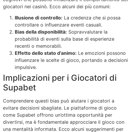
giocatori nei casinò. Ecco alcuni dei più comuni:
Illusione di controllo:
La credenza che si possa
controllare o influenzare eventi casuali.
Bias della disponibilità:
Sopravvalutare la
probabilità di eventi sulla base di esperienze
recenti o memorabili.
Effetto dello stato d’animo:
Le emozioni possono
influenzare le scelte di gioco, portando a decisioni
impulsive.
Implicazioni per i Giocatori di
Supabet
Comprendere questi bias può aiutare i giocatori a
evitare decisioni sbagliate. Le piattaforme di gioco
come Supabet offrono un’ottima opportunità per
divertirsi, ma è fondamentale approcciare il gioco con
una mentalità informata. Ecco alcuni suggerimenti per