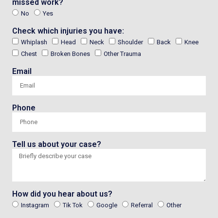
missed work?
No
Yes
Check which injuries you have:
Whiplash
Head
Neck
Shoulder
Back
Knee
Chest
Broken Bones
Other Trauma
Email
Phone
Tell us about your case?
How did you hear about us?
Instagram
Tik Tok
Google
Referral
Other