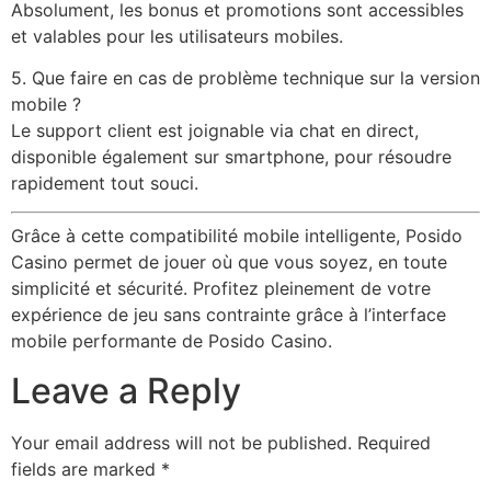
Absolument, les bonus et promotions sont accessibles
et valables pour les utilisateurs mobiles.
5. Que faire en cas de problème technique sur la version
mobile ?
Le support client est joignable via chat en direct,
disponible également sur smartphone, pour résoudre
rapidement tout souci.
Grâce à cette compatibilité mobile intelligente, Posido
Casino permet de jouer où que vous soyez, en toute
simplicité et sécurité. Profitez pleinement de votre
expérience de jeu sans contrainte grâce à l’interface
mobile performante de Posido Casino.
Leave a Reply
Your email address will not be published.
Required
fields are marked
*