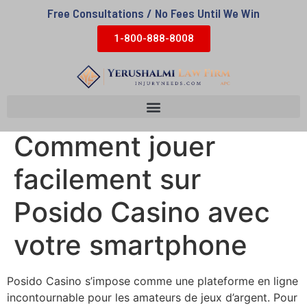
Free Consultations / No Fees Until We Win
1-800-888-8008
Comment jouer
facilement sur
Posido Casino avec
votre smartphone
Posido Casino s’impose comme une plateforme en ligne
incontournable pour les amateurs de jeux d’argent. Pour