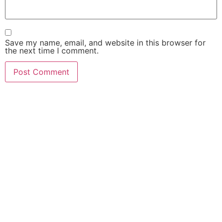
Save my name, email, and website in this browser for
the next time I comment.
FIND OUT HOW MUCH
$$$ YOUR CASE IS
WORTH!