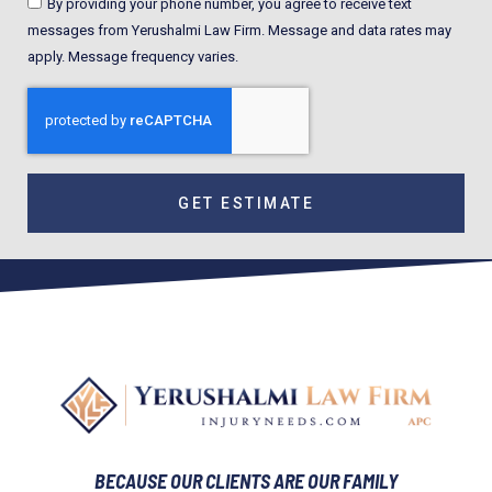
By providing your phone number, you agree to receive text
messages from Yerushalmi Law Firm. Message and data rates may
apply. Message frequency varies.
GET ESTIMATE
BECAUSE OUR CLIENTS ARE OUR FAMILY​