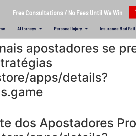
Free Consultations / No Fees Until We Win
me
Attorneys
Personal Injury
Insurance Bad Fait
onais apostadores se p
tratégias
tore/apps/details?
as.game
e dos Apostadores Prof