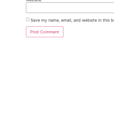
Save my name, email, and website in this b