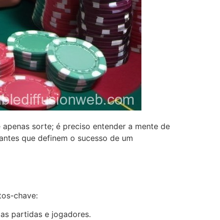
e apenas sorte; é preciso entender a mente de
rtantes que definem o sucesso de um
tos-chave:
as partidas e jogadores.