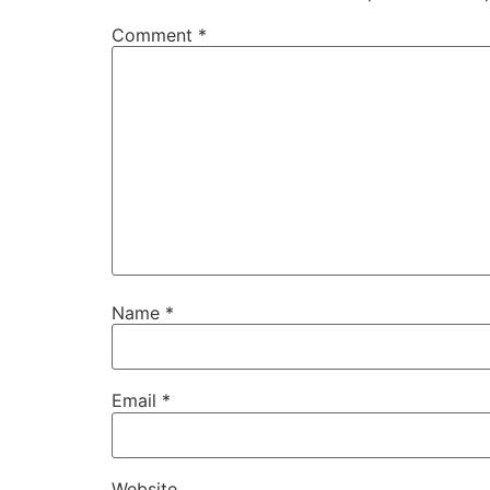
Comment
*
Name
*
Email
*
Website