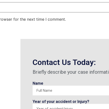
rowser for the next time I comment.
Contact Us Today:
Briefly describe your case informati
Name
Year of your accident or Injury?