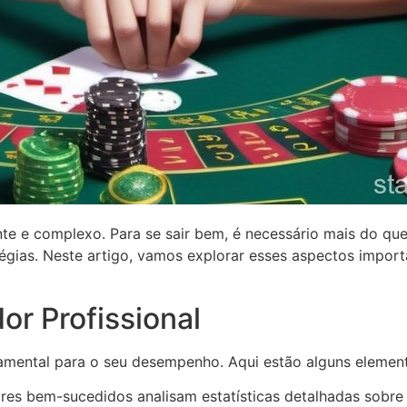
te e complexo. Para se sair bem, é necessário mais do qu
atégias. Neste artigo, vamos explorar esses aspectos impo
or Profissional
damental para o seu desempenho. Aqui estão alguns elemen
es bem-sucedidos analisam estatísticas detalhadas sobre 