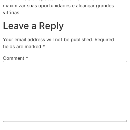
maximizar suas oportunidades e alcançar grandes
vitórias.
Leave a Reply
Your email address will not be published.
Required
fields are marked
*
Comment
*