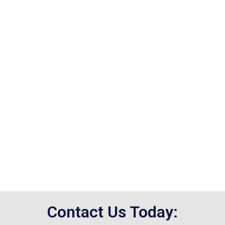
$$$ YOUR CASE IS
WORTH!
Contact Us Today: