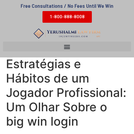
Free Consultations / No Fees Until We Win
1-800-888-8008
Estratégias e
Hábitos de um
Jogador Profissional:
Um Olhar Sobre o
big win login