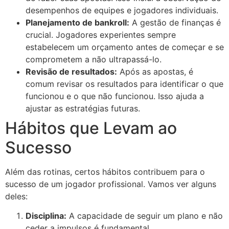
desempenhos de equipes e jogadores individuais.
Planejamento de bankroll:
A gestão de finanças é
crucial. Jogadores experientes sempre
estabelecem um orçamento antes de começar e se
comprometem a não ultrapassá-lo.
Revisão de resultados:
Após as apostas, é
comum revisar os resultados para identificar o que
funcionou e o que não funcionou. Isso ajuda a
ajustar as estratégias futuras.
Hábitos que Levam ao
Sucesso
Além das rotinas, certos hábitos contribuem para o
sucesso de um jogador profissional. Vamos ver alguns
deles:
Disciplina:
A capacidade de seguir um plano e não
ceder a impulsos é fundamental.