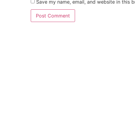
Save my name, email, and website in this b