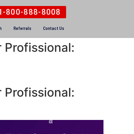
1-800-888-8008
h
Referrals
Contact Us
Profissional:
Profissional: