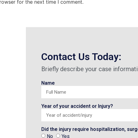
rowser for the next time I comment.
Contact Us Today:
Briefly describe your case informati
Name
Year of your accident or Injury?
Did the injury require hospitalization, su
No
Yes