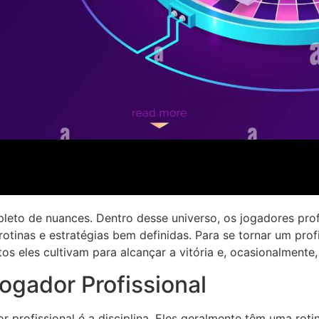
pleto de nuances. Dentro desse universo, os jogadores pro
tinas e estratégias bem definidas. Para se tornar um pro
os eles cultivam para alcançar a vitória e, ocasionalmente
Jogador Profissional
profissional é a disciplina. Eles geralmente têm uma roti