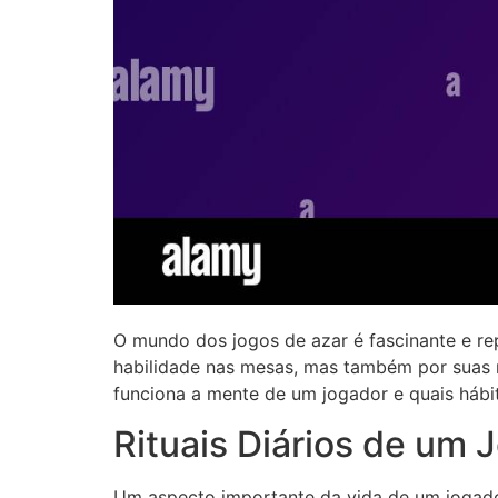
O mundo dos jogos de azar é fascinante e re
habilidade nas mesas, mas também por suas ro
funciona a mente de um jogador e quais hábit
Rituais Diários de um 
Um aspecto importante da vida de um jogador 