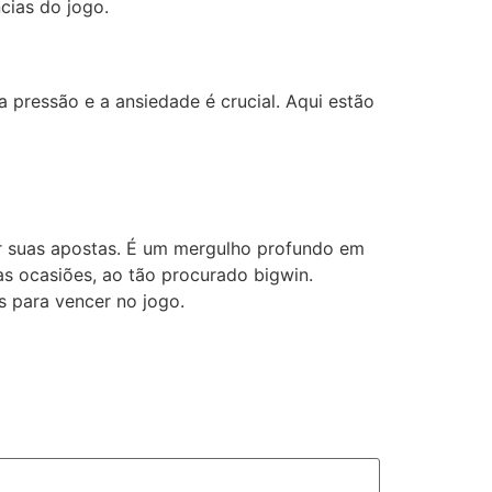
ias do jogo.
pressão e a ansiedade é crucial. Aqui estão
r suas apostas. É um mergulho profundo em
as ocasiões, ao tão procurado bigwin.
s para vencer no jogo.