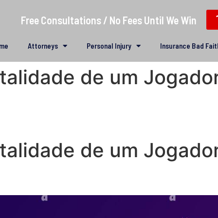
Free Consultations / No Fees Until We Win
me
Attorneys
Personal Injury
Insurance Bad Fait
alidade de um Jogador 
alidade de um Jogador 