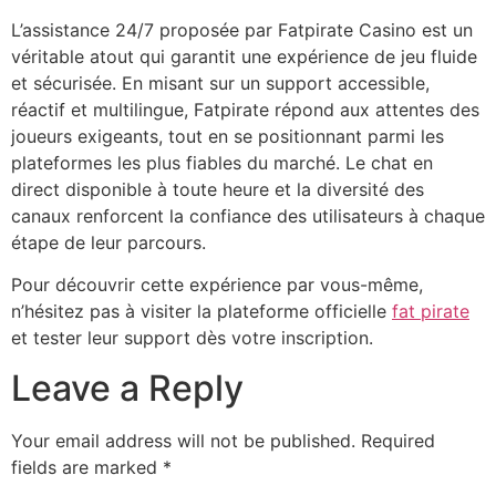
L’assistance 24/7 proposée par Fatpirate Casino est un
véritable atout qui garantit une expérience de jeu fluide
et sécurisée. En misant sur un support accessible,
réactif et multilingue, Fatpirate répond aux attentes des
joueurs exigeants, tout en se positionnant parmi les
plateformes les plus fiables du marché. Le chat en
direct disponible à toute heure et la diversité des
canaux renforcent la confiance des utilisateurs à chaque
étape de leur parcours.
Pour découvrir cette expérience par vous-même,
n’hésitez pas à visiter la plateforme officielle
fat pirate
et tester leur support dès votre inscription.
Leave a Reply
Your email address will not be published.
Required
fields are marked
*