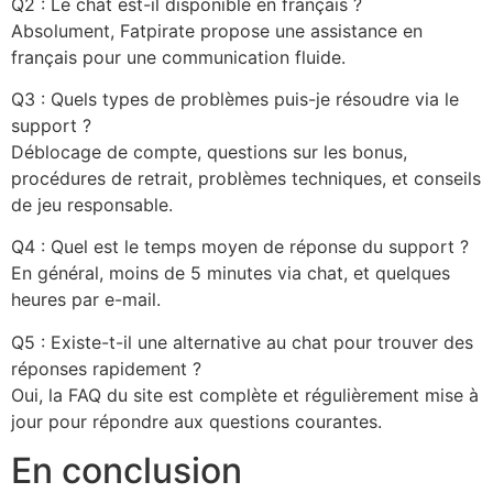
Q2 : Le chat est-il disponible en français ?
Absolument, Fatpirate propose une assistance en
français pour une communication fluide.
Q3 : Quels types de problèmes puis-je résoudre via le
support ?
Déblocage de compte, questions sur les bonus,
procédures de retrait, problèmes techniques, et conseils
de jeu responsable.
Q4 : Quel est le temps moyen de réponse du support ?
En général, moins de 5 minutes via chat, et quelques
heures par e-mail.
Q5 : Existe-t-il une alternative au chat pour trouver des
réponses rapidement ?
Oui, la FAQ du site est complète et régulièrement mise à
jour pour répondre aux questions courantes.
En conclusion