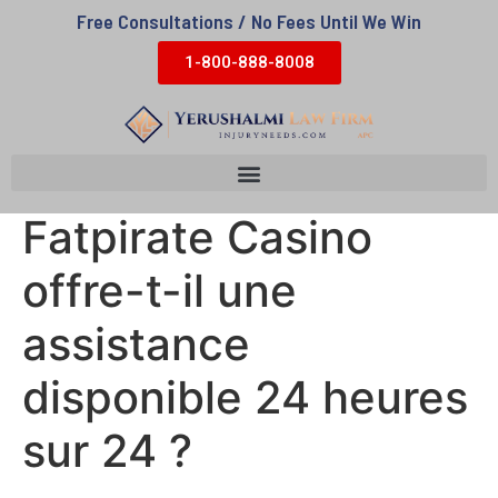
Free Consultations / No Fees Until We Win
1-800-888-8008
Fatpirate Casino
offre-t-il une
assistance
disponible 24 heures
sur 24 ?