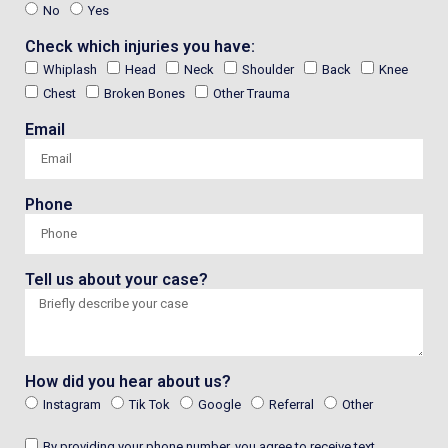
No
Yes
Check which injuries you have:
Whiplash
Head
Neck
Shoulder
Back
Knee
Chest
Broken Bones
Other Trauma
Email
Phone
Tell us about your case?
How did you hear about us?
Instagram
Tik Tok
Google
Referral
Other
By providing your phone number, you agree to receive text