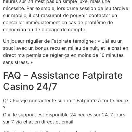
heures sur 24 n’est pas un simple luxe, mais une
nécessité. Par exemple, lors d’une session de jeu tardive
sur mobile, il est rassurant de pouvoir contacter un
conseiller immédiatement en cas de problème de
connexion ou de blocage de compte.
Un joueur régulier de Fatpirate témoigne : « J’ai eu un
souci avec un bonus reçu en milieu de nuit, et le chat en
direct m’a permis de régler ça en moins de 10 minutes
sans stress. »
FAQ – Assistance Fatpirate
Casino 24/7
Q1 : Puis-je contacter le support Fatpirate à toute heure
?
Oui, le support est disponible 24 heures sur 24, 7 jours
sur 7 via chat en direct et email.