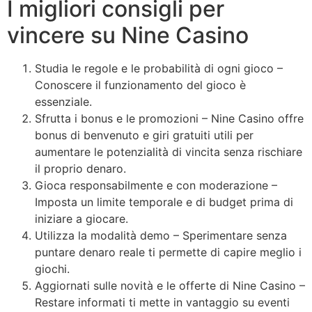
I migliori consigli per
vincere su Nine Casino
Studia le regole e le probabilità di ogni gioco –
Conoscere il funzionamento del gioco è
essenziale.
Sfrutta i bonus e le promozioni – Nine Casino offre
bonus di benvenuto e giri gratuiti utili per
aumentare le potenzialità di vincita senza rischiare
il proprio denaro.
Gioca responsabilmente e con moderazione –
Imposta un limite temporale e di budget prima di
iniziare a giocare.
Utilizza la modalità demo – Sperimentare senza
puntare denaro reale ti permette di capire meglio i
giochi.
Aggiornati sulle novità e le offerte di Nine Casino –
Restare informati ti mette in vantaggio su eventi