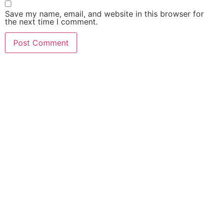
Save my name, email, and website in this browser for
the next time I comment.
FIND OUT HOW MUCH
$$$ YOUR CASE IS
WORTH!