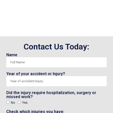
Contact Us Today:
Name
Year of your accident or Injury?
Did the injury require hospitalization, surgery or
missed work?
No
Yes
Check which injuries you have: