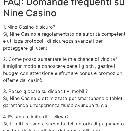
FAQ: Domande frequenti su
Nine Casino
1. Nine Casino è sicuro?
Sì, Nine Casino è regolamentato da autorità competenti
e utilizza protocolli di sicurezza avanzati per
proteggere gli utenti.
2. Come posso aumentare le mie chance di vincita?
Il miglior modo è conoscere bene i giochi, gestire il
budget con attenzione e sfruttare bonus e promozioni
offerte dal casinò.
3. Posso giocare su dispositivi mobili?
Sì, Nine Casino è ottimizzato per smartphone e tablet,
garantendo un’esperienza fluida ovunque tu sia.
4. Esiste un limite di prelievo?
Sì, i limiti variano a seconda del metodo di pagamento
scelto e delle condizioni del bonus utilizzato.