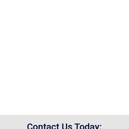
$$$ YOUR CASE IS
WORTH!
Contact Us Today: