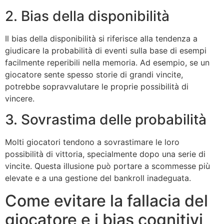
2. Bias della disponibilità
Il bias della disponibilità si riferisce alla tendenza a
giudicare la probabilità di eventi sulla base di esempi
facilmente reperibili nella memoria. Ad esempio, se un
giocatore sente spesso storie di grandi vincite,
potrebbe sopravvalutare le proprie possibilità di
vincere.
3. Sovrastima delle probabilità
Molti giocatori tendono a sovrastimare le loro
possibilità di vittoria, specialmente dopo una serie di
vincite. Questa illusione può portare a scommesse più
elevate e a una gestione del bankroll inadeguata.
Come evitare la fallacia del
giocatore e i bias cognitivi