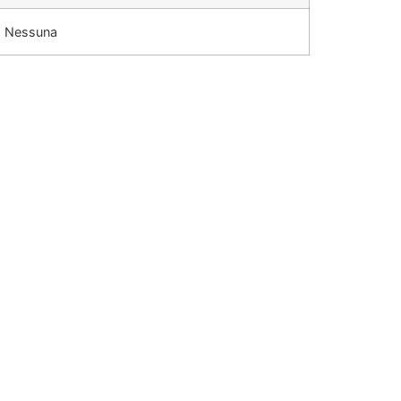
Nessuna