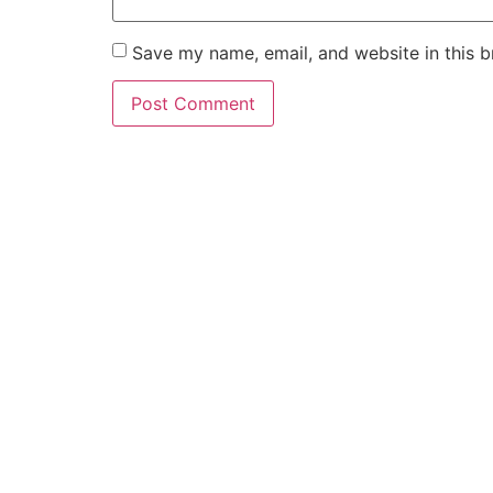
Save my name, email, and website in this b