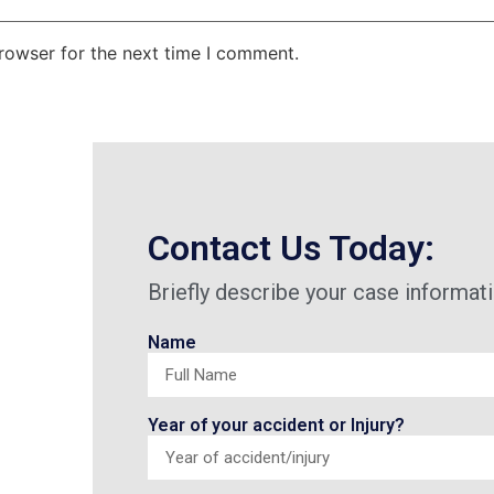
rowser for the next time I comment.
Contact Us Today:
Briefly describe your case informati
Name
Year of your accident or Injury?