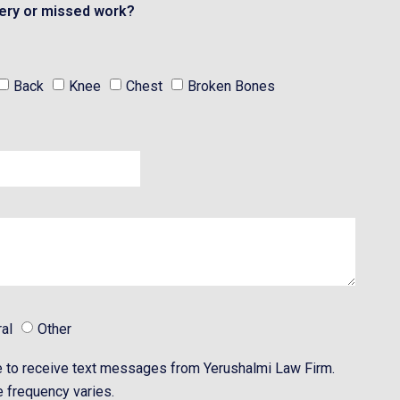
rgery or missed work?
Back
Knee
Chest
Broken Bones
al
Other
e to receive text messages from Yerushalmi Law Firm.
 frequency varies.