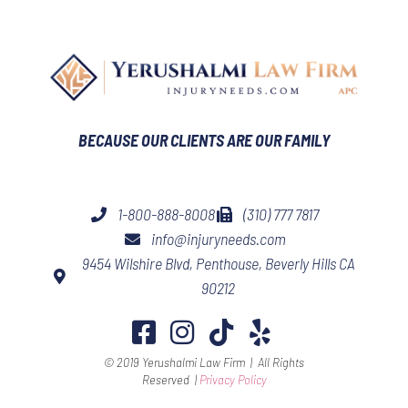
BECAUSE OUR CLIENTS ARE OUR FAMILY​
1-800-888-8008
(310) 777 7817
info@injuryneeds.com
9454 Wilshire Blvd, Penthouse, Beverly Hills CA
90212
© 2019 Yerushalmi Law Firm | All Rights
Reserved |
Privacy Policy