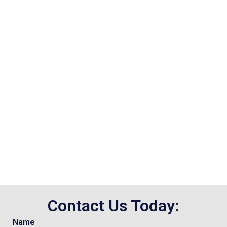
WORTH!
Contact Us Today:
Name