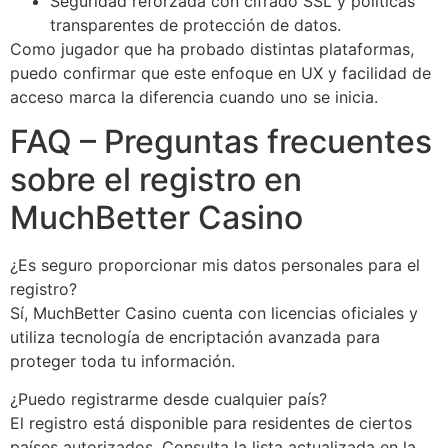
Seguridad reforzada con cifrado SSL y políticas
transparentes de protección de datos.
Como jugador que ha probado distintas plataformas,
puedo confirmar que este enfoque en UX y facilidad de
acceso marca la diferencia cuando uno se inicia.
FAQ – Preguntas frecuentes
sobre el registro en
MuchBetter Casino
¿Es seguro proporcionar mis datos personales para el
registro?
Sí, MuchBetter Casino cuenta con licencias oficiales y
utiliza tecnología de encriptación avanzada para
proteger toda tu información.
¿Puedo registrarme desde cualquier país?
El registro está disponible para residentes de ciertos
países autorizados. Consulta la lista actualizada en la