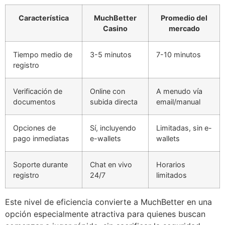
Característica
MuchBetter
Promedio del
Casino
mercado
Tiempo medio de
3-5 minutos
7-10 minutos
registro
Verificación de
Online con
A menudo vía
documentos
subida directa
email/manual
Opciones de
Sí, incluyendo
Limitadas, sin e-
pago inmediatas
e-wallets
wallets
Soporte durante
Chat en vivo
Horarios
registro
24/7
limitados
Este nivel de eficiencia convierte a MuchBetter en una
opción especialmente atractiva para quienes buscan