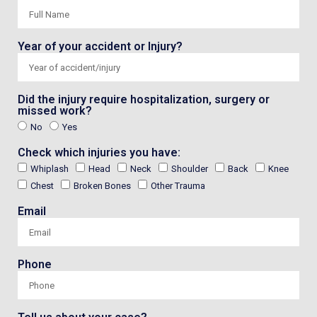
Year of your accident or Injury?
Did the injury require hospitalization, surgery or
missed work?
No
Yes
Check which injuries you have:
Whiplash
Head
Neck
Shoulder
Back
Knee
Chest
Broken Bones
Other Trauma
Email
Phone