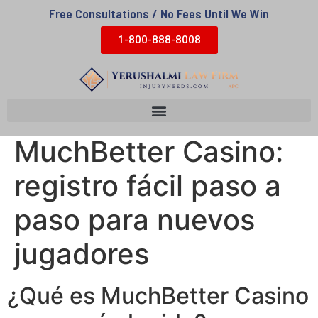
Free Consultations / No Fees Until We Win
1-800-888-8008
MuchBetter Casino:
registro fácil paso a
paso para nuevos
jugadores
¿Qué es MuchBetter Casino