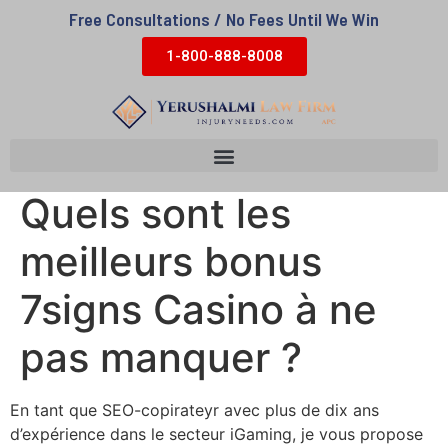
Free Consultations / No Fees Until We Win
1-800-888-8008
Quels sont les
meilleurs bonus
7signs Casino à ne
pas manquer ?
En tant que SEO-copirateyr avec plus de dix ans
d’expérience dans le secteur iGaming, je vous propose