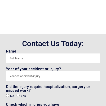
Contact Us Today:
Name
Year of your accident or Injury?
Did the injury require hospitalization, surgery or
missed work?
No
Yes
Check which injuries you have: