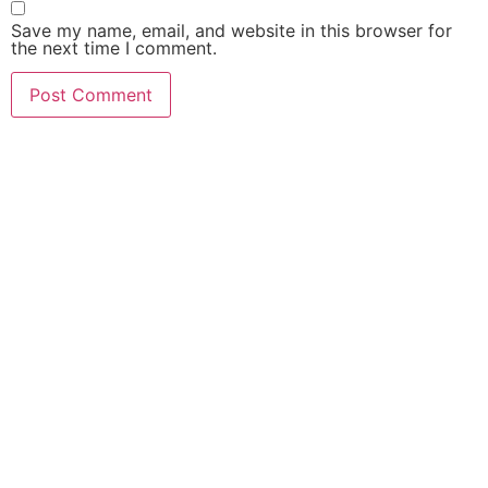
Save my name, email, and website in this browser for
the next time I comment.
FIND OUT HOW MUCH
$$$ YOUR CASE IS
WORTH!