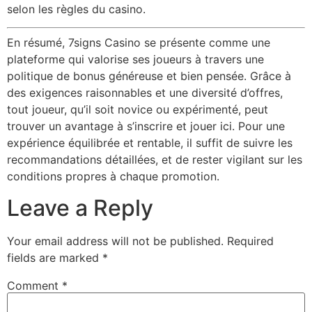
selon les règles du casino.
En résumé, 7signs Casino se présente comme une
plateforme qui valorise ses joueurs à travers une
politique de bonus généreuse et bien pensée. Grâce à
des exigences raisonnables et une diversité d’offres,
tout joueur, qu’il soit novice ou expérimenté, peut
trouver un avantage à s’inscrire et jouer ici. Pour une
expérience équilibrée et rentable, il suffit de suivre les
recommandations détaillées, et de rester vigilant sur les
conditions propres à chaque promotion.
Leave a Reply
Your email address will not be published.
Required
fields are marked
*
Comment
*