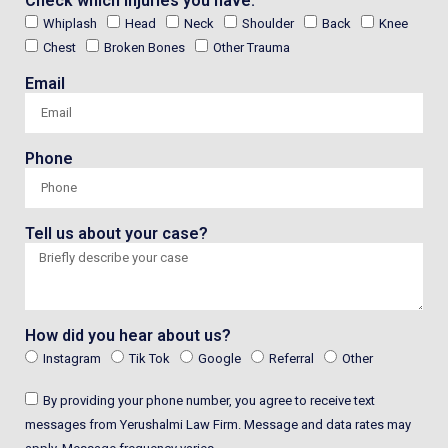
Check which injuries you have:
Whiplash
Head
Neck
Shoulder
Back
Knee
Chest
Broken Bones
Other Trauma
Email
Phone
Tell us about your case?
How did you hear about us?
Instagram
Tik Tok
Google
Referral
Other
By providing your phone number, you agree to receive text
messages from Yerushalmi Law Firm. Message and data rates may