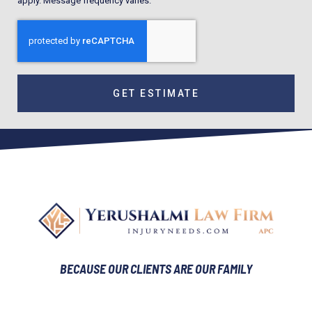
apply. Message frequency varies.
GET ESTIMATE
BECAUSE OUR CLIENTS ARE OUR FAMILY​