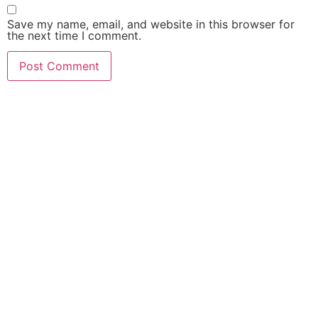
Save my name, email, and website in this browser for
the next time I comment.
FIND OUT HOW MUCH
$$$ YOUR CASE IS
WORTH!