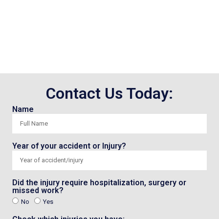
Contact Us Today:
Name
Year of your accident or Injury?
Did the injury require hospitalization, surgery or
missed work?
No
Yes