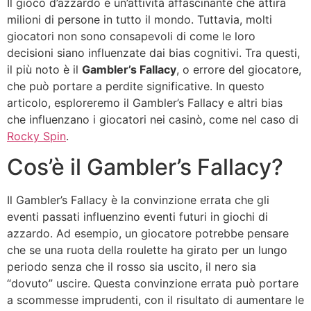
Il gioco d’azzardo è un’attività affascinante che attira
milioni di persone in tutto il mondo. Tuttavia, molti
giocatori non sono consapevoli di come le loro
decisioni siano influenzate dai bias cognitivi. Tra questi,
il più noto è il
Gambler’s Fallacy
, o errore del giocatore,
che può portare a perdite significative. In questo
articolo, esploreremo il Gambler’s Fallacy e altri bias
che influenzano i giocatori nei casinò, come nel caso di
Rocky Spin
.
Cos’è il Gambler’s Fallacy?
Il Gambler’s Fallacy è la convinzione errata che gli
eventi passati influenzino eventi futuri in giochi di
azzardo. Ad esempio, un giocatore potrebbe pensare
che se una ruota della roulette ha girato per un lungo
periodo senza che il rosso sia uscito, il nero sia
“dovuto” uscire. Questa convinzione errata può portare
a scommesse imprudenti, con il risultato di aumentare le