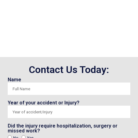
Contact Us Today:
Name
Year of your accident or Injury?
Did the injury require hospitalization, surgery or
missed work?
No
Yes