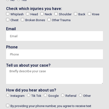
Check which injuries you have:
Whiplash
Head
Neck
Shoulder
Back
Knee
Chest
Broken Bones
Other Trauma
Email
Phone
Tell us about your case?
How did you hear about us?
Instagram
Tik Tok
Google
Referral
Other
By providing your phone number, you agree to receive text