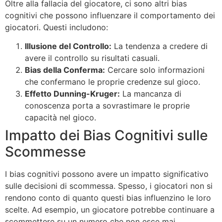
Oltre alla fallacia del giocatore, ci sono altri bias
cognitivi che possono influenzare il comportamento dei
giocatori. Questi includono:
Illusione del Controllo:
La tendenza a credere di
avere il controllo su risultati casuali.
Bias della Conferma:
Cercare solo informazioni
che confermano le proprie credenze sul gioco.
Effetto Dunning-Kruger:
La mancanza di
conoscenza porta a sovrastimare le proprie
capacità nel gioco.
Impatto dei Bias Cognitivi sulle
Scommesse
I bias cognitivi possono avere un impatto significativo
sulle decisioni di scommessa. Spesso, i giocatori non si
rendono conto di quanto questi bias influenzino le loro
scelte. Ad esempio, un giocatore potrebbe continuare a
scommettere su un numero che non esce mai,