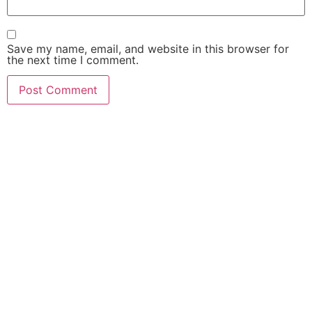
Save my name, email, and website in this browser for
the next time I comment.
FIND OUT HOW MUCH
$$$ YOUR CASE IS
WORTH!