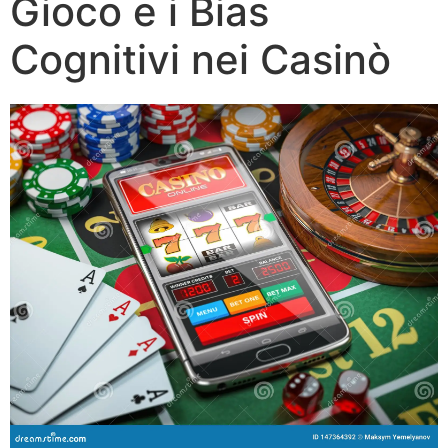
Gioco e i Bias
Cognitivi nei Casinò