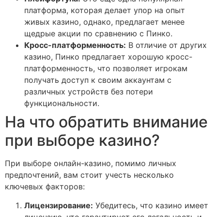
платформа, которая делает упор на опыт
живых казино, однако, предлагает менее
щедрые акции по сравнению с Пинко.
Кросс-платформенность:
В отличие от других
казино, Пинко предлагает хорошую кросс-
платформенность, что позволяет игрокам
получать доступ к своим аккаунтам с
различных устройств без потери
функциональности.
На что обратить внимание
при выборе казино?
При выборе онлайн-казино, помимо личных
предпочтений, вам стоит учесть несколько
ключевых факторов:
Лицензирование:
Убедитесь, что казино имеет
лицензию, что гарантирует его легальность и