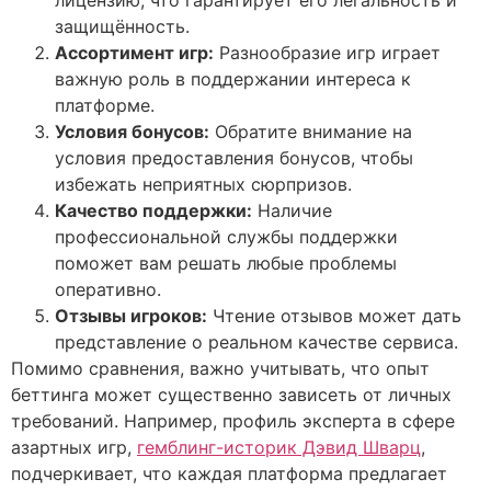
защищённость.
Ассортимент игр:
Разнообразие игр играет
важную роль в поддержании интереса к
платформе.
Условия бонусов:
Обратите внимание на
условия предоставления бонусов, чтобы
избежать неприятных сюрпризов.
Качество поддержки:
Наличие
профессиональной службы поддержки
поможет вам решать любые проблемы
оперативно.
Отзывы игроков:
Чтение отзывов может дать
представление о реальном качестве сервиса.
Помимо сравнения, важно учитывать, что опыт
беттинга может существенно зависеть от личных
требований. Например, профиль эксперта в сфере
азартных игр,
гемблинг-историк Дэвид Шварц
,
подчеркивает, что каждая платформа предлагает