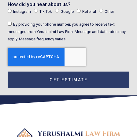
How did you hear about us?
Instagram
Tik Tok
Google
Referral
Other
By providing your phone number, you agree to receive text
messages from Yerushalmi Law Firm. Message and data rates may
apply. Message frequency varies.
GET ESTIMATE