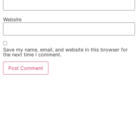
Website
Save my name, email, and website in this browser for
the next time I comment.
FIND OUT HOW MUCH
$$$ YOUR CASE IS
WORTH!