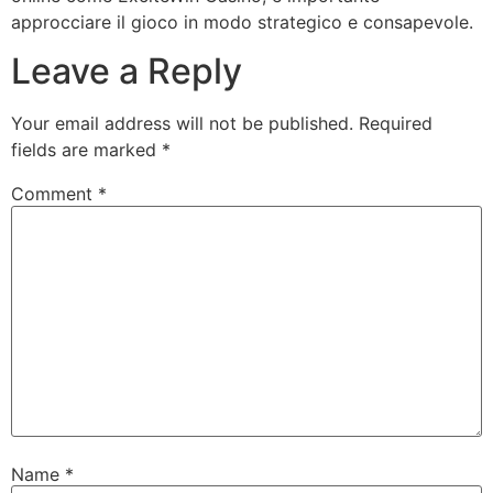
approcciare il gioco in modo strategico e consapevole.
Leave a Reply
Your email address will not be published.
Required
fields are marked
*
Comment
*
Name
*