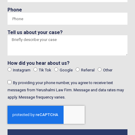
Phone
Tell us about your case?
How did you hear about us?
Instagram
Tik Tok
Google
Referral
Other
By providing your phone number, you agree to receive text
messages from Yerushalmi Law Firm. Message and data rates may
apply. Message frequency varies.