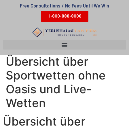
Free Consultations / No Fees Until We Win
1-800-888-8008
Übersicht über
Sportwetten ohne
Oasis und Live-
Wetten
Übersicht über