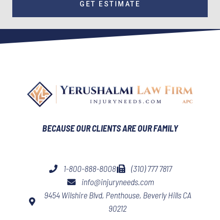
GET ESTIMATE
BECAUSE OUR CLIENTS ARE OUR FAMILY​
1-800-888-8008
(310) 777 7817
info@injuryneeds.com
9454 Wilshire Blvd, Penthouse, Beverly Hills CA
90212