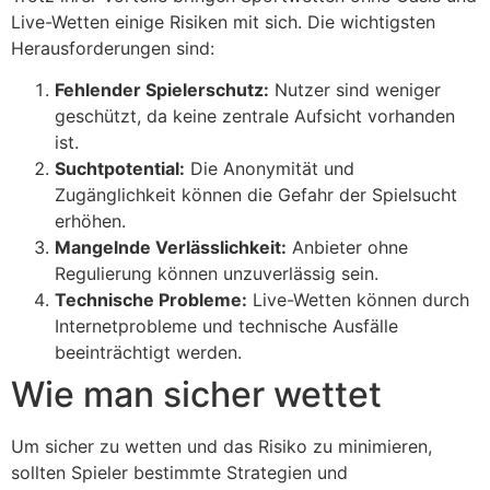
Live-Wetten einige Risiken mit sich. Die wichtigsten
Herausforderungen sind:
Fehlender Spielerschutz:
Nutzer sind weniger
geschützt, da keine zentrale Aufsicht vorhanden
ist.
Suchtpotential:
Die Anonymität und
Zugänglichkeit können die Gefahr der Spielsucht
erhöhen.
Mangelnde Verlässlichkeit:
Anbieter ohne
Regulierung können unzuverlässig sein.
Technische Probleme:
Live-Wetten können durch
Internetprobleme und technische Ausfälle
beeinträchtigt werden.
Wie man sicher wettet
Um sicher zu wetten und das Risiko zu minimieren,
sollten Spieler bestimmte Strategien und